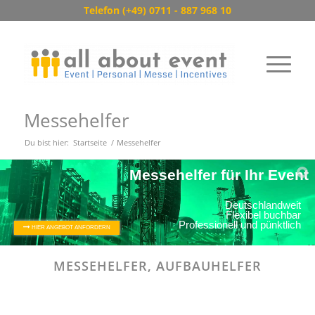
Telefon (+49) 0711 - 887 968 10
Messehelfer
Du bist hier:
Startseite
/
Messehelfer
M
e
s
s
e
h
e
l
f
e
r
f
ü
r
I
h
r
E
v
e
n
t
D
e
u
t
s
c
h
l
a
n
d
w
e
i
t
F
l
e
x
i
b
e
l
b
u
c
h
b
a
r
P
r
o
f
e
s
s
i
o
n
e
l
l
u
n
d
p
ü
n
k
t
l
i
c
h
HIER ANGEBOT ANFORDERN
MESSEHELFER, AUFBAUHELFER