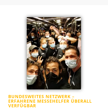
BUNDESWEITES NETZWERK –
ERFAHRENE MESSEHELFER ÜBERALL
VERFÜGBAR