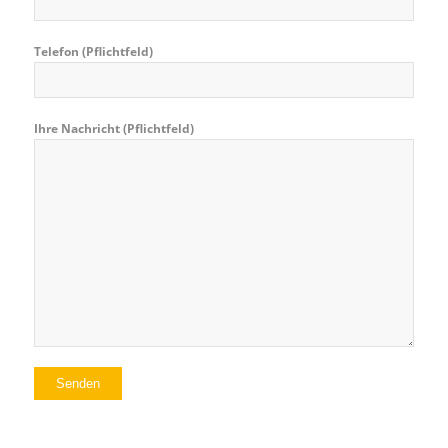
Telefon (Pflichtfeld)
Bitte lasse dieses Feld leer.
Ihre Nachricht (Pflichtfeld)