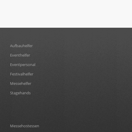
Aufbauhelfer
Eventhelfer
Eventpersonal
Festivalhelfer
Messehelfer
Stagehands
Messehostessen