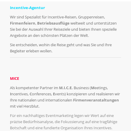
Incentive-Agentur
Wir sind Spezialist für Incentive-Reisen, Gruppenreisen,
Firmenfeiern
,
Betriebsausflüge
weltweit und unterstützen
Sie bei der Auswahl Ihrer Reiseziele und bieten Ihnen spezielle
Angebote an den schönsten Plätzen der Welt.
Sie entscheiden, wohin die Reise geht und was Sie und Ihre
Begleiter erleben wollen.
MICE
Als kompetenter Partner im
M.I.C.E.
Business (
M
eetings,
I
ncentives,
C
onferences,
E
vents) konzipieren und realisieren wir
Ihre nationalen und internationalen
Firmenveranstaltungen
mit viel Herzblut.
Für ein nachhaltiges Eventmarketing legen wir Wert auf eine
präzise Bedürfnisanalyse, die Fokussierung auf eine tragfähige
Botschaft und eine fundierte Organisation Ihres Incentives.